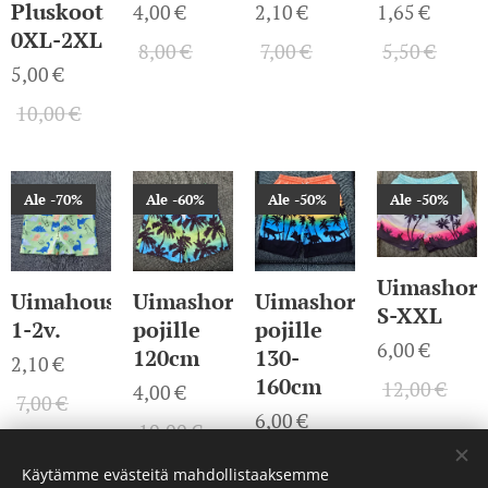
Pluskoot
4,00
€
2,10
€
1,65
€
0XL-2XL
8,00
€
7,00
€
5,50
€
5,00
€
10,00
€
Ale -70%
Ale -60%
Ale -50%
Ale -50%
Uimashort
Uimahousut
Uimashortsit
Uimashortsit
S-XXL
1-2v.
pojille
pojille
6,00
€
120cm
130-
2,10
€
160cm
12,00
€
4,00
€
7,00
€
6,00
€
10,00
€
12,00
€
Käytämme evästeitä mahdollistaaksemme