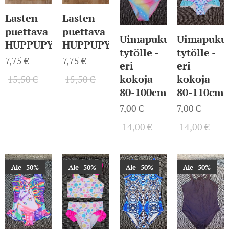
Lasten
Lasten
puettava
puettava
Uimapuku
Uimapuku
HUPPUPYYHE
HUPPUPYYHE
tytölle -
tytölle -
7,75
€
7,75
€
eri
eri
kokoja
kokoja
15,50
€
15,50
€
80-100cm
80-110cm
7,00
€
7,00
€
14,00
€
14,00
€
Ale -50%
Ale -50%
Ale -50%
Ale -50%