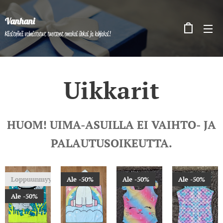
Vanhani
Käsityönä valmistetut tuotteet omaksi iloksi ja lahjaksi!
Uikkarit
HUOM! UIMA-ASUILLA EI VAIHTO- JA
PALAUTUSOIKEUTTA.
Loppuunmyyty
Ale -50%
Ale -50%
Ale -50%
Ale -50%