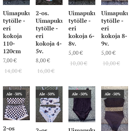
Uimapuku
2-os.
Uimapuku
Uimapuku
tytölle -
Uimapuku
tytölle -
tytölle -
eri
tytölle -
eri
eri
kokoja
eri
kokoja 6-
kokoja 8-
110-
kokoja 4-
8v.
9v.
120cm
5v.
5,00
€
5,00
€
7,00
€
8,00
€
10,00
€
10,00
€
14,00
€
16,00
€
Ale -30%
Ale -50%
Ale -50%
Ale -50%
2-os
Uimapuku
2-os