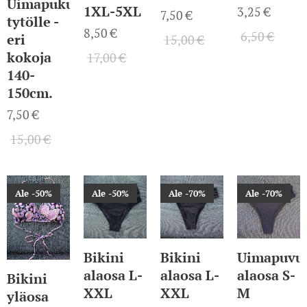
Uimapuku
1XL-5XL
3,25
€
7,50
€
tytölle -
8,50
€
6,50
€
eri
15,00
€
kokoja
17,00
€
140-
150cm.
7,50
€
15,00
€
Ale -50%
Ale -50%
Ale -70%
Ale -70%
Bikini
Bikini
Uimapuvu
alaosa L-
alaosa L-
alaosa S-
Bikini
XXL
XXL
M
yläosa