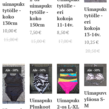
uimapuku
tytölle -
uimapuku
Uimapuku
tytölle -
eri
tytölle -
tytölle -
koko
kokoja
koko
eri
130cm
11-14v.
150cm
kokoja
10,00
€
8,50
€
7,50
€
13-14v.
15,00
€
17,00
€
15,00
€
10,25
€
20,50
€
Ale -50%
Ale -50%
Ale -50%
Ale -50%
Uimapuvu
yläosa S-
Uimapuku
Uimapuku
M
Pluskoot
2-os L-XL