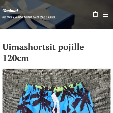
Vanhani
Käsityönä valmistetut tuotteet omaksi iloksi ja lahjaksi!
Uimashortsit pojille
120cm