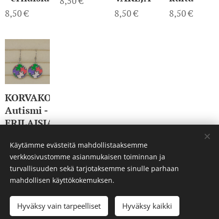
8,50
€
8,50
€
8,50
€
8,50
€
KORVAKORUT
Autismi -
ERILAISIA
8,50
€
Käytämme evästeitä mahdollistaaksemme
verkkosivustomme asianmukaisen toiminnan ja
turvallisuuden sekä tarjotaksemme sinulle parhaan
mahdollisen käyttökokemuksen.
© 2023 Kaikki oikeudet pidätetään
Hyväksy vain tarpeelliset
Luotu
Webnodella
Hyväksy kaikki
Evästeet