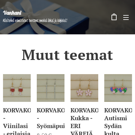
Vanhani
Käsityönä valmistetut tuotteet omaksi iloksi ja lahjaksi!
Muut teemat
KORVAKORUT
KORVAKORUT
KORVAKORUT
KORVAKO
-
-
Kukka -
Autismi
Viinilasi
Syömäpuikot
ERI
Sydän
- erilaisia
VÄREJÄ
kulta