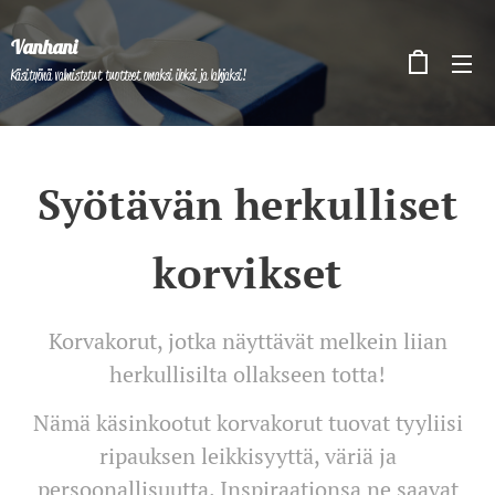
Vanhani
Käsityönä valmistetut tuotteet omaksi iloksi ja lahjaksi!
Syötävän herkulliset
korvikset
Korvakorut, jotka näyttävät melkein liian
herkullisilta ollakseen totta!
Nämä käsinkootut korvakorut tuovat tyyliisi
ripauksen leikkisyyttä, väriä ja
persoonallisuutta. Inspiraationsa ne saavat