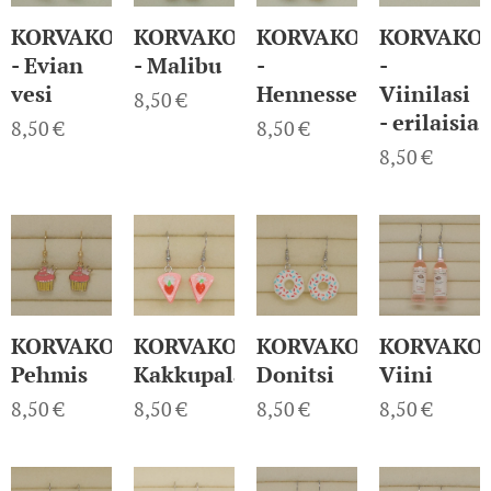
KORVAKORUT
KORVAKORUT
KORVAKORUT
KORVAKO
- Evian
- Malibu
-
-
vesi
Hennessey
Viinilasi
8,50
€
- erilaisia
8,50
€
8,50
€
8,50
€
KORVAKORUT
KORVAKORUT
KORVAKORUT
KORVAKO
Pehmis
Kakkupala
Donitsi
Viini
8,50
€
8,50
€
8,50
€
8,50
€