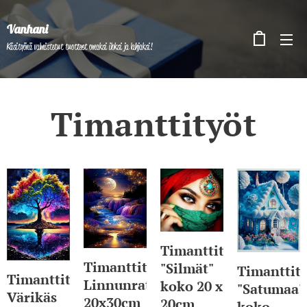
Vanhani
Käsityönä valmistetut tuotteet omaksi iloksi ja lahjaksi!
Timanttityöt
Timanttityö
Timanttityö
"Silmät"
Timanttit
Timanttityö
Linnunrata
koko 20 x
"Satumaa"
Värikäs
20x30cm
20cm
koko