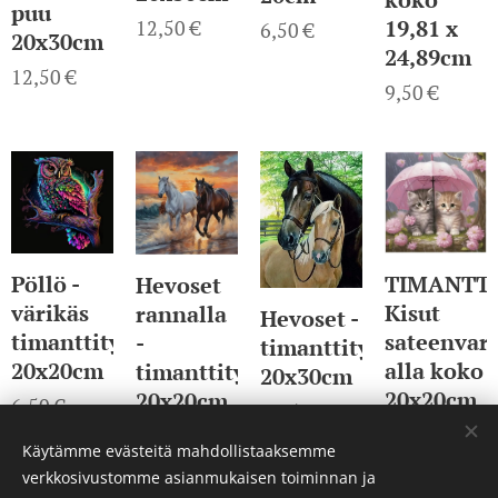
puu
19,81 x
12,50
€
6,50
€
20x30cm
24,89cm
12,50
€
9,50
€
Pöllö -
TIMANTT
Hevoset
värikäs
Kisut
rannalla
Hevoset -
timanttityö
sateenvar
-
timanttityö
20x20cm
alla koko
timanttityö
20x30cm
20x20cm
20x20cm
6,50
€
10,50
€
6,50
€
6,50
€
Käytämme evästeitä mahdollistaaksemme
verkkosivustomme asianmukaisen toiminnan ja