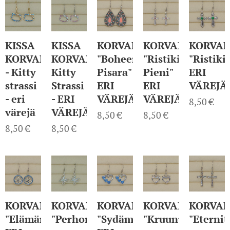
KISSA
KISSA
KORVAKORUT
KORVAKORUT
KORVA
KORVAKORUT
KORVAKORUT
"Boheemi
"Ristikivi
"Ristikiv
- Kitty
Kitty
Pisara"
Pieni"
ERI
strassi
Strassi
ERI
ERI
VÄREJÄ
- eri
- ERI
VÄREJÄ
VÄREJÄ
8,50
€
värejä
VÄREJÄ
8,50
€
8,50
€
8,50
€
8,50
€
KORVAKORUT
KORVAKORUT
KORVAKORUT
KORVAKORUT
KORVA
"Elämänpuu"
"Perhonen"
"Sydämet"
"Kruunusydän"
"Eternit