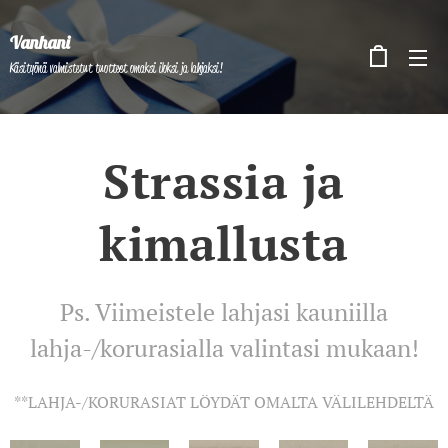
Vanhani
Käsityönä valmistetut tuotteet omaksi iloksi ja lahjaksi!
Strassia ja
kimallusta
Ps. Viimeistele lahjasi kauniilla
lahja-/korurasialla valintasi mukaan!
**LAHJA-/KORURASIAT LÖYDÄT OMALTA VÄLILEHDELTÄ