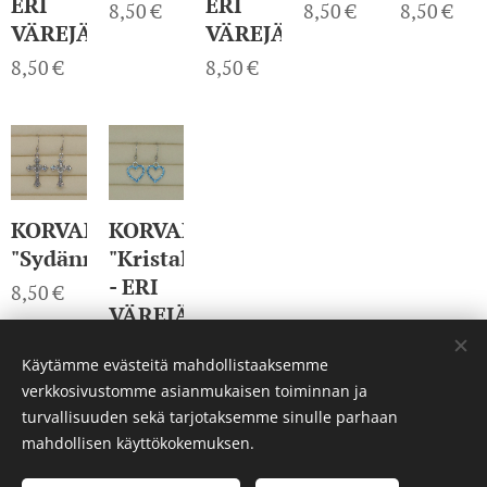
ERI
ERI
8,50
€
8,50
€
8,50
€
VÄREJÄ
VÄREJÄ
8,50
€
8,50
€
KORVAKORUT
KORVAKORUT
"Sydänristi"
"Kristallisydän"
- ERI
8,50
€
VÄREJÄ
8,50
€
Käytämme evästeitä mahdollistaaksemme
verkkosivustomme asianmukaisen toiminnan ja
turvallisuuden sekä tarjotaksemme sinulle parhaan
mahdollisen käyttökokemuksen.
© 2023 Kaikki oikeudet pidätetään