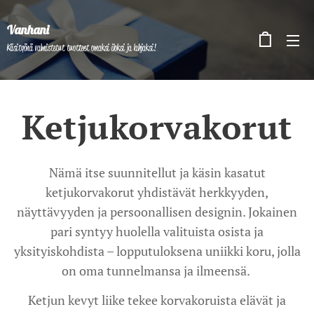
Vanhani
Käsityönä valmistetut tuotteet omaksi iloksi ja lahjaksi!
Ketjukorvakorut
Nämä itse suunnitellut ja käsin kasatut
ketjukorvakorut yhdistävät herkkyyden,
näyttävyyden ja persoonallisen designin. Jokainen
pari syntyy huolella valituista osista ja
yksityiskohdista – lopputuloksena uniikki koru, jolla
on oma tunnelmansa ja ilmeensä.
Ketjun kevyt liike tekee korvakoruista elävät ja