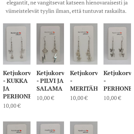
elegantit, ne vangitsevat katseen hienovaraisesti ja
viimeistelevät tyylin ilman, että tuntuvat raskailta.
Ketjukorvakorut
Ketjukorvakorut
Ketjukorvakorut
Ketjukorv
- KUKKA
- PILVI JA
-
-
JA
SALAMA
MERITÄHTI
PERHONE
PERHONEN
10,00
€
10,00
€
10,00
€
10,00
€