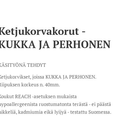
Ketjukorvakorut -
KUKKA JA PERHONEN
KÄSITYÖNÄ TEHDYT
Ketjukorvikset, joissa KUKKA JA PERHONEN.
Riipuksen korkeus n. 40mm.
Koukut REACH -asetuksen mukaista
hypoallergeenista ruostumatonta terästä - ei päästä
nikkeliä, kadmiumia eikä lyijyä - testattu Suomessa.