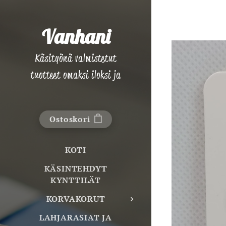
Vanhani
Käsityönä valmistetut
tuotteet omaksi iloksi ja
lahjaksi!
Ostoskori
KOTI
KÄSINTEHDYT
KYNTTILÄT
KORVAKORUT
LAHJARASIAT JA