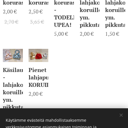
korurasia/lahjarasia
korurasia/lahjarasia
korurasia/lahjarasia
lahjakotelo
lahjako
-
koruille
koruille
2,00
€
2,50
€
TODELLA
ym.
ym.
2,70
€
3,65
€
UPEA!
pikkutavaralle.
pikkuta
5,00
€
2,00
€
1,50
€
Käsilaukku
Pienet
-
lahjapussit
lahjakotelo
KORUILLE
koruille
2,00
€
ym.
pikkutavaralle.
1,50
€
Käytämme evästeitä mahdollistaaksemme
verkkosivustomme asianmukaisen toiminnan ja