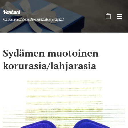
Vanhani
Käsityönä valmistetut tuotteet omaksi iloksi ja lahjaksi!
Sydämen muotoinen
korurasia/lahjarasia