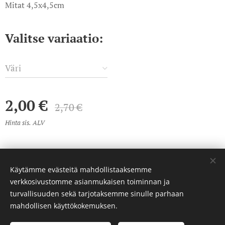
Mitat 4,5x4,5cm
Valitse variaatio:
Väri
2,00
€
2,70
€
Hinta sis. ALV
Käytämme evästeitä mahdollistaaksemme
© 2023 Kaikki oikeudet pidätetään
verkkosivustomme asianmukaisen toiminnan ja
Luotu
Webnodella
Evästeet
turvallisuuden sekä tarjotaksemme sinulle parhaan
mahdollisen käyttökokemuksen.