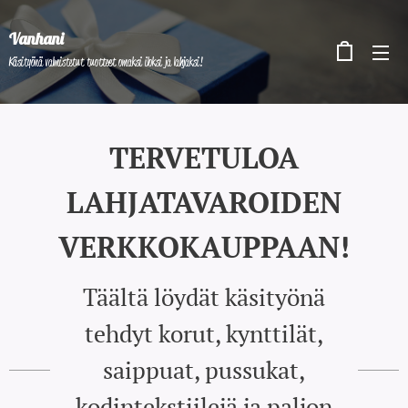
Vanhani
Käsityönä valmistetut tuotteet omaksi iloksi ja lahjaksi!
TERVETULOA
LAHJATAVAROIDEN
VERKKOKAUPPAAN!
Täältä löydät käsityönä
tehdyt korut, kynttilät,
saippuat, pussukat,
kodintekstiilejä ja paljon