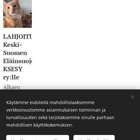
LAHJOITUS
Keski-
Suomen
Eläinsuojeluyhdistys
KSESY
ry:lle
Alkaen
2,00
€
Käytämme evästeitä mahdollistaaksemme
verkkosivustomme asianmukaisen toiminnan ja
turvallisuuden sekä tarjotaksemme sinulle parhaan
mahdollisen käyttökokemuksen.
© 2023 Kaikki oikeudet pidätetään