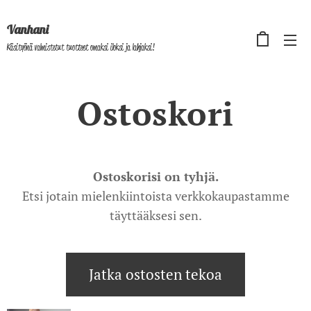
Vanhani
Käsityönä valmistetut tuotteet omaksi iloksi ja lahjaksi!
Ostoskori
Ostoskorisi on tyhjä.
Etsi jotain mielenkiintoista verkkokaupastamme
täyttääksesi sen.
Jatka ostosten tekoa