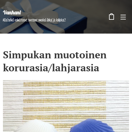
Vanhani
Käsityönä valmistetut tuotteet omaksi iloksi ja lahjaksi!
Simpukan muotoinen
korurasia/lahjarasia