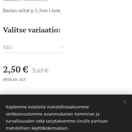
Rasian mitat p 5,5cm l 6cm
Valitse variaatio:
Väri
2,50
€
3,65
€
Hinta sis. ALV
Käytämme evästeitä mahdollistaaksemme
© 2023 Kaikki oikeudet pidätetään
verkkosivustomme asianmukaisen toiminnan ja
Luotu
Webnodella
Evästeet
turvallisuuden sekä tarjotaksemme sinulle parhaan
mahdollisen käyttökokemuksen.