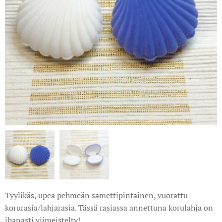
Tyylikäs, upea pehmeän samettipintainen, vuorattu
korurasia/lahjarasia. Tässä rasiassa annettuna korulahja on
ihanasti viimeistelty!