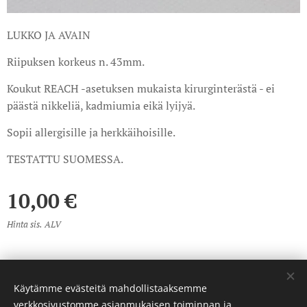
LUKKO JA AVAIN
Riipuksen korkeus n. 43mm.
Koukut REACH -asetuksen mukaista kirurginterästä - ei
päästä nikkeliä, kadmiumia eikä lyijyä.
Sopii allergisille ja herkkäihoisille.
TESTATTU SUOMESSA.
10,00
€
Hinta sis. ALV
Käytämme evästeitä mahdollistaaksemme
© 2023 Kaikki oikeudet pidätetään
verkkosivustomme asianmukaisen toiminnan ja