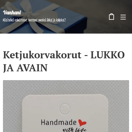
Vanhani
Käsityönä valmistetut tuotteet omaksi iloksi ja lahjaksi!
Ketjukorvakorut - LUKKO
JA AVAIN