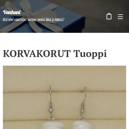
Vanhani
Käsityönä valmistetut tuotteet omaksi iloksi ja lahjaksi!
KORVAKORUT Tuoppi