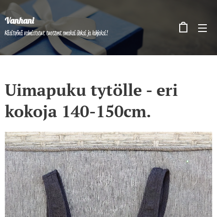
Vanhani
Käsityönä valmistetut tuotteet omaksi iloksi ja lahjaksi!
Uimapuku tytölle - eri
kokoja 140-150cm.