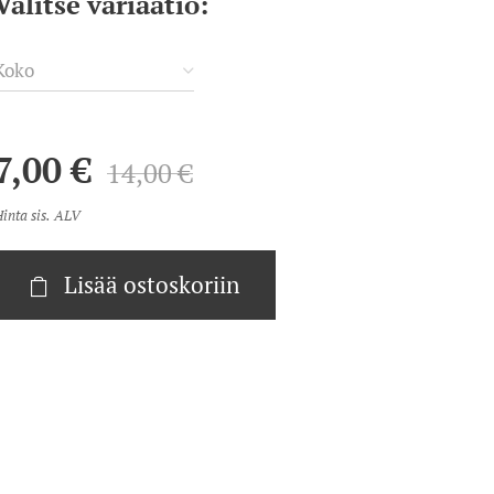
Valitse variaatio:
Koko
7,00
€
14,00
€
inta sis. ALV
Lisää ostoskoriin