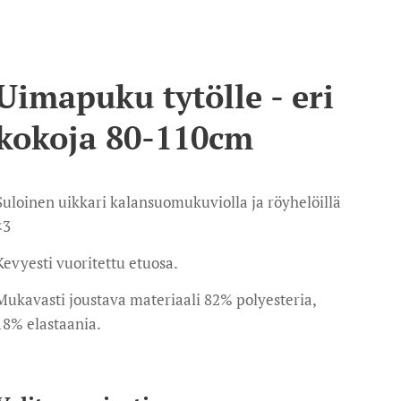
Uimapuku tytölle - eri
kokoja 80-110cm
Suloinen uikkari kalansuomukuviolla ja röyhelöillä
<3
Kevyesti vuoritettu etuosa.
Mukavasti joustava materiaali 82% polyesteria,
18% elastaania.