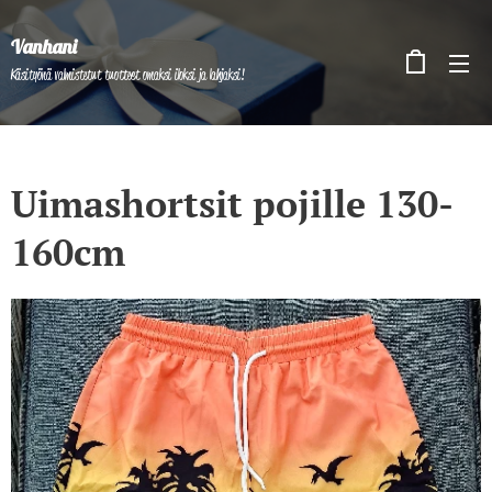
Vanhani
Käsityönä valmistetut tuotteet omaksi iloksi ja lahjaksi!
Uimashortsit pojille 130-
160cm