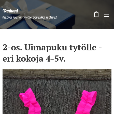
Vanhani
Käsityönä valmistetut tuotteet omaksi iloksi ja lahjaksi!
2-os. Uimapuku tytölle -
eri kokoja 4-5v.