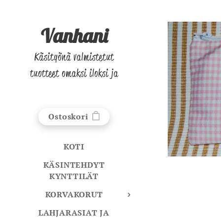
Vanhani
Käsityönä valmistetut
tuotteet omaksi iloksi ja
lahjaksi!
Ostoskori
KOTI
KÄSINTEHDYT
KYNTTILÄT
KORVAKORUT
LAHJARASIAT JA