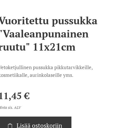
Vuoritettu pussukka
"Vaaleanpunainen
ruutu" 11x21cm
Vetoketjullinen pussukka pikkutarvikkeille,
kosmetiikalle, aurinkolaseille yms.
11,45
€
inta sis. ALV
Lisää ostoskoriin