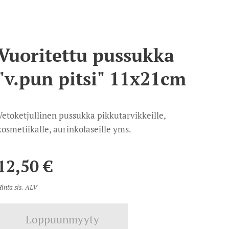
Vuoritettu pussukka
"v.pun pitsi" 11x21cm
Vetoketjullinen pussukka pikkutarvikkeille,
kosmetiikalle, aurinkolaseille yms.
12,50
€
inta sis. ALV
Loppuunmyyty