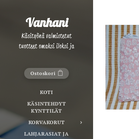
Vanhani
Käsityönä valmistetut
tuotteet omaksi iloksi ja
lahjaksi!
Ostoskori
KOTI
KÄSINTEHDYT
KYNTTILÄT
KORVAKORUT
LAHJARASIAT JA