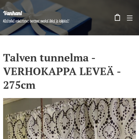
Vanhani
Käsityönä valmistetut tuotteet omaksi iloksi ja lahjaksi!
Talven tunnelma -
VERHOKAPPA LEVEÄ -
275cm