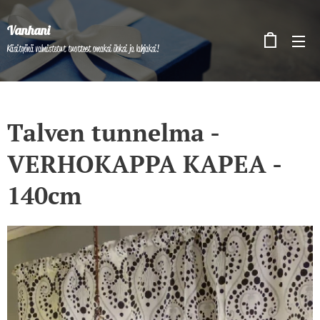
Vanhani
Käsityönä valmistetut tuotteet omaksi iloksi ja lahjaksi!
Talven tunnelma -
VERHOKAPPA KAPEA -
140cm