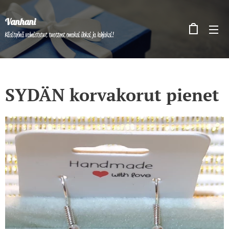
Vanhani
Käsityönä valmistetut tuotteet omaksi iloksi ja lahjaksi!
SYDÄN korvakorut pienet