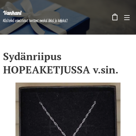
Vanhani
Käsityönä valmistetut tuotteet omaksi iloksi ja lahjaksi!
Sydänriipus
HOPEAKETJUSSA v.sin.