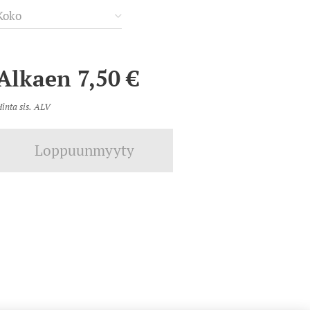
Koko
Alkaen
7,50
€
inta sis. ALV
Loppuunmyyty