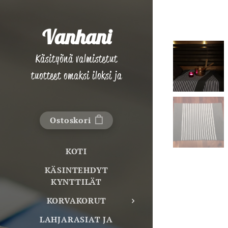
Vanhani
Käsityönä valmistetut
tuotteet omaksi iloksi ja
lahjaksi!
Ostoskori
KOTI
KÄSINTEHDYT
KYNTTILÄT
KORVAKORUT
LAHJARASIAT JA