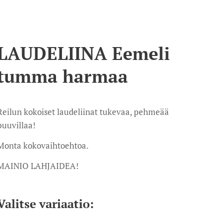
LAUDELIINA Eemeli
tumma harmaa
Reilun kokoiset laudeliinat tukevaa, pehmeää
puuvillaa!
Monta kokovaihtoehtoa.
MAINIO LAHJAIDEA!
Valitse variaatio: