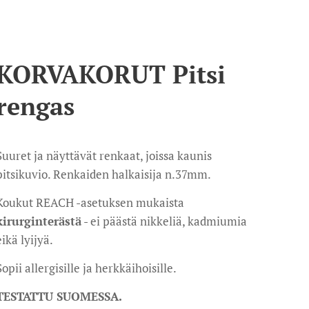
KORVAKORUT Pitsi
rengas
Suuret ja näyttävät renkaat, joissa kaunis
pitsikuvio. Renkaiden halkaisija n.37mm.
Koukut REACH -asetuksen mukaista
kirurginterästä
- ei päästä nikkeliä, kadmiumia
eikä lyijyä.
Sopii allergisille ja herkkäihoisille.
TESTATTU SUOMESSA.