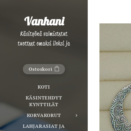
Vanhani
Käsityönä valmistetut
tuotteet omaksi iloksi ja
lahjaksi!
Ostoskori
KOTI
KÄSINTEHDYT
KYNTTILÄT
KORVAKORUT
LAHJARASIAT JA