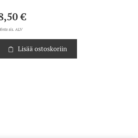
8,50
€
inta sis. ALV
Lisää ostoskoriin