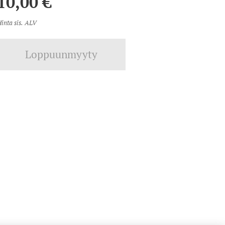
10,00
€
inta sis. ALV
Loppuunmyyty