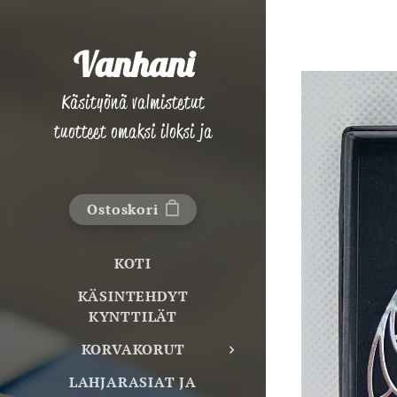
Vanhani
Käsityönä valmistetut
tuotteet omaksi iloksi ja
lahjaksi!
Ostoskori
KOTI
KÄSINTEHDYT
KYNTTILÄT
KORVAKORUT
LAHJARASIAT JA