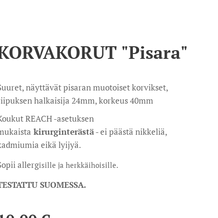
KORVAKORUT "Pisara"
Suuret, näyttävät pisaran muotoiset korvikset,
riipuksen halkaisija 24mm, korkeus 40mm
Koukut REACH -asetuksen
mukaista
kirurginterästä
- ei päästä nikkeliä,
kadmiumia eikä lyijyä.
Sopii allerg
isille ja herkkäihoisille.
TESTATTU SUOMESSA.