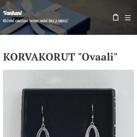
Vanhani
Käsityönä valmistetut tuotteet omaksi iloksi ja lahjaksi!
KORVAKORUT "Ovaali"