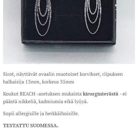
Sirot, näyttävät ovaalin muotoiset korvikset, riipuksen
halkaisija 13mm, korkeus 35mm
Koukut REACH -asetuksen mukaista
kirurginteräst
ä
- ei
päästä nikkeliä, kadmiumia eikä lyijyä.
Sopii allergisille ja herkkäihoisille.
TESTATTU SUOMESSA.