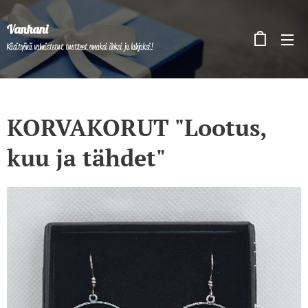
Vanhani
Käsityönä valmistetut tuotteet omaksi iloksi ja lahjaksi!
KORVAKORUT "Lootus,
kuu ja tähdet"