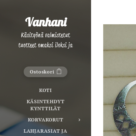
Vanhani
Käsityönä valmistetut
tuotteet omaksi iloksi ja
lahjaksi!
Ostoskori
KOTI
KÄSINTEHDYT
KYNTTILÄT
KORVAKORUT
LAHJARASIAT JA