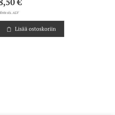
8,50
€
inta sis. ALV
Lisää ostoskoriin