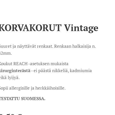
KORVAKORUT Vintage
Suuret ja näyttävät renkaat. Renkaan halkaisija n.
42mm.
Koukut REACH -asetuksen mukaista
kirurginterästä
- ei päästä nikkeliä, kadmiumia
eikä lyijyä.
Sopii allergisille ja herkkäihoisille.
TESTATTU SUOMESSA.