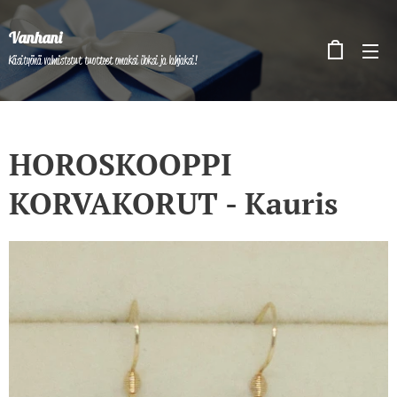
Vanhani
Käsityönä valmistetut tuotteet omaksi iloksi ja lahjaksi!
HOROSKOOPPI
KORVAKORUT - Kauris