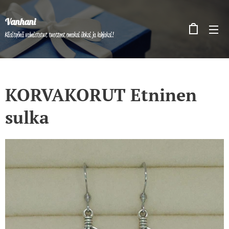
Vanhani
Käsityönä valmistetut tuotteet omaksi iloksi ja lahjaksi!
KORVAKORUT Etninen
sulka