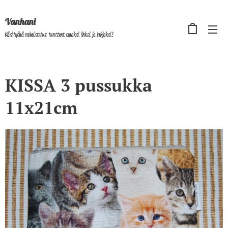
Vanhani
Käsityönä valmistetut tuotteet omaksi iloksi ja lahjaksi!
KISSA 3 pussukka
11x21cm