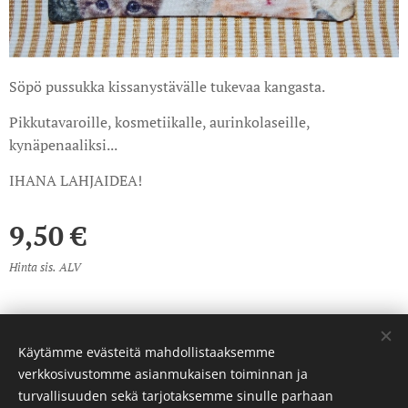
Söpö pussukka kissanystävälle tukevaa kangasta.
Pikkutavaroille, kosmetiikalle, aurinkolaseille,
kynäpenaaliksi...
IHANA LAHJAIDEA!
9,50
€
Hinta sis. ALV
Käytämme evästeitä mahdollistaaksemme
© 2023 Kaikki oikeudet pidätetään
verkkosivustomme asianmukaisen toiminnan ja
Luotu
Webnodella
Evästeet
turvallisuuden sekä tarjotaksemme sinulle parhaan