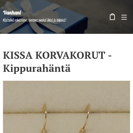
Vanhani
Käsityönä valmistetut tuotteet omaksi iloksi ja lahjaksi!
KISSA KORVAKORUT -
Kippurahäntä