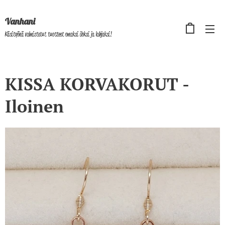
Vanhani
Käsityönä valmistetut tuotteet omaksi iloksi ja lahjaksi!
KISSA KORVAKORUT -
Iloinen