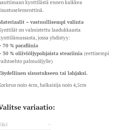
nauttimaan kynttilästä ennen kaikkea
sisustuselementtinä.
Materiaalit – vastuullisempi valinta
Kynttilät on valmistettu laadukkaasta
kynttilämassasta, jossa yhdistyy:
– 70 % parafiinia
– 30 % oliiviöljypohjaista steariinia
(eettisempi
vaihtoehto palmuöljylle)
Täydellinen sisustukseen tai lahjaksi.
Korkeus noin 4cm, halkaisija noin 4,5cm
Valitse variaatio:
Väri