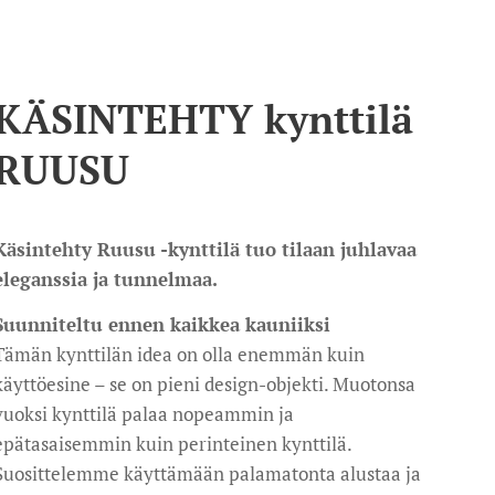
KÄSINTEHTY kynttilä
RUUSU
Käsintehty Ruusu -kynttilä tuo tilaan juhlavaa
eleganssia ja tunnelmaa.
Suunniteltu ennen kaikkea kauniiksi
Tämän kynttilän idea on olla enemmän kuin
käyttöesine – se on pieni design-objekti. Muotonsa
vuoksi kynttilä palaa nopeammin ja
epätasaisemmin kuin perinteinen kynttilä.
Suosittelemme käyttämään palamatonta alustaa ja