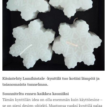
Käsintehty Lumihiutale -kynttilä tuo kotiisi lämpöä ja
taianomaista tunnelmaa.
Suunniteltu ennen kaikkea kauniiksi
Tämän kynttilän idea on olla enemmän kuin käyttöesine –
se on pieni design-objekti. Muotonsa vuoksi kynttilä palaa