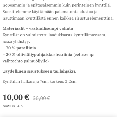
nopeammin ja epätasaisemmin kuin perinteinen kynttilä.
Suosittelemme käyttämään palamatonta alustaa ja
nauttimaan kynttilästä ennen kaikkea sisustuselementtinä.
Materiaalit – vastuullisempi valinta
Kynttilät on valmistettu laadukkaasta kynttilämassasta,
jossa yhdistyy:
– 70 % parafiinia
– 30 % oliiviöljypohjaista steariinia
(eettisempi
vaihtoehto palmuöljylle)
Täydellinen sisustukseen tai lahjaksi.
Kynttilän halkaisija 7cm, korkeus 3,2cm
10,00
€
20,00
€
Hinta sis. ALV