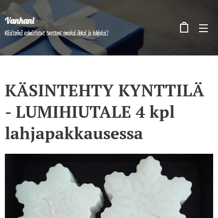
Vanhani
Käsityönä valmistetut tuotteet omaksi iloksi ja lahjaksi!
KÄSINTEHTY KYNTTILÄ
- LUMIHIUTALE 4 kpl
lahjapakkausessa