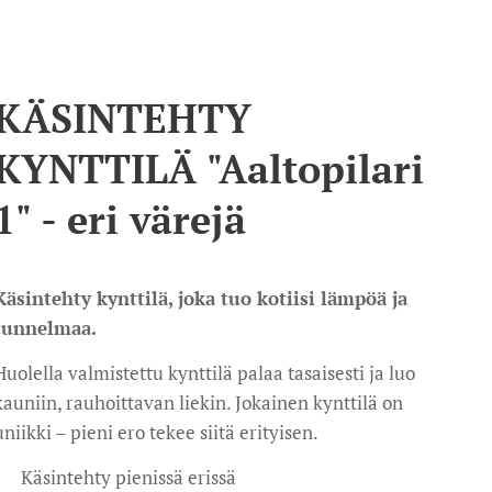
KÄSINTEHTY
KYNTTILÄ "Aaltopilari
1" - eri värejä
Käsintehty kynttilä, joka tuo kotiisi lämpöä ja
tunnelmaa.
Huolella valmistettu kynttilä palaa tasaisesti ja luo
kauniin, rauhoittavan liekin. Jokainen kynttilä on
uniikki – pieni ero tekee siitä erityisen.
✔ Käsintehty pienissä erissä