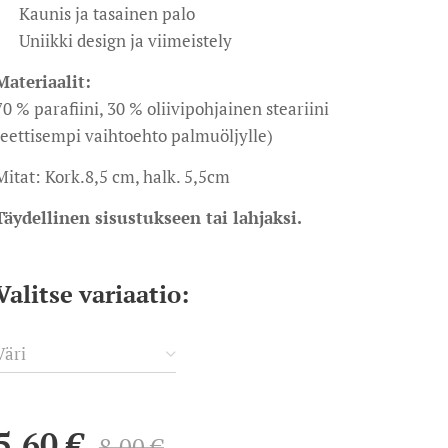
✔ Kaunis ja tasainen palo
✔ Uniikki design ja viimeistely
Materiaalit:
70 % parafiini, 30 % oliivipohjainen steariini
(eettisempi vaihtoehto palmuöljylle)
Mitat: Kork.8,5 cm, halk. 5,5cm
Täydellinen sisustukseen tai lahjaksi.
Valitse variaatio:
Väri
5,60
€
8,00
€