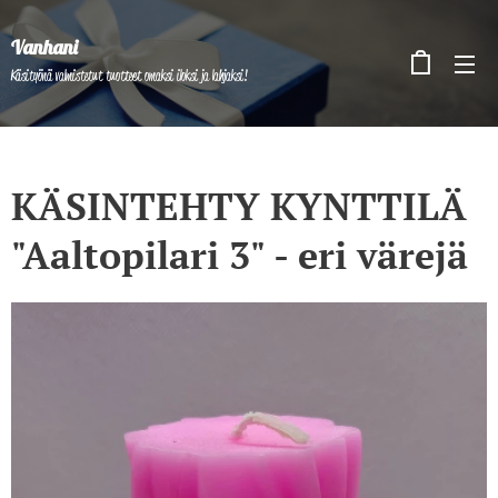
Vanhani
Käsityönä valmistetut tuotteet omaksi iloksi ja lahjaksi!
KÄSINTEHTY KYNTTILÄ
"Aaltopilari 3" - eri värejä