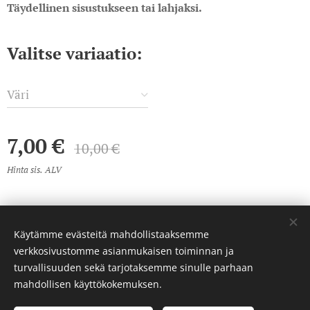
Täydellinen sisustukseen tai lahjaksi.
Valitse variaatio:
Väri
7,00
€
10,00
€
Hinta sis. ALV
Käytämme evästeitä mahdollistaaksemme
© 2023 Kaikki oikeudet pidätetään
verkkosivustomme asianmukaisen toiminnan ja
Luotu
Webnodella
Evästeet
turvallisuuden sekä tarjotaksemme sinulle parhaan
mahdollisen käyttökokemuksen.