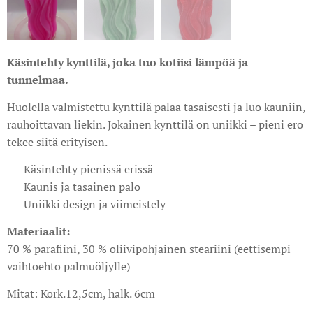
Käsintehty kynttilä, joka tuo kotiisi lämpöä ja
tunnelmaa.
Huolella valmistettu kynttilä palaa tasaisesti ja luo kauniin,
rauhoittavan liekin. Jokainen kynttilä on uniikki – pieni ero
tekee siitä erityisen.
✔ Käsintehty pienissä erissä
✔ Kaunis ja tasainen palo
✔ Uniikki design ja viimeistely
Materiaalit:
70 % parafiini, 30 % oliivipohjainen steariini (eettisempi
vaihtoehto palmuöljylle)
Mitat: Kork.12,5cm, halk. 6cm