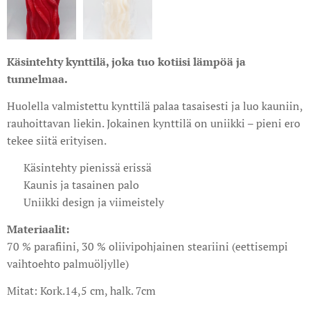
Käsintehty kynttilä, joka tuo kotiisi lämpöä ja
tunnelmaa.
Huolella valmistettu kynttilä palaa tasaisesti ja luo kauniin,
rauhoittavan liekin. Jokainen kynttilä on uniikki – pieni ero
tekee siitä erityisen.
✔ Käsintehty pienissä erissä
✔ Kaunis ja tasainen palo
✔ Uniikki design ja viimeistely
Materiaalit:
70 % parafiini, 30 % oliivipohjainen steariini (eettisempi
vaihtoehto palmuöljylle)
Mitat: Kork.14,5 cm, halk. 7cm