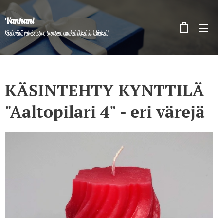
Vanhani
Käsityönä valmistetut tuotteet omaksi iloksi ja lahjaksi!
KÄSINTEHTY KYNTTILÄ
"Aaltopilari 4" - eri värejä