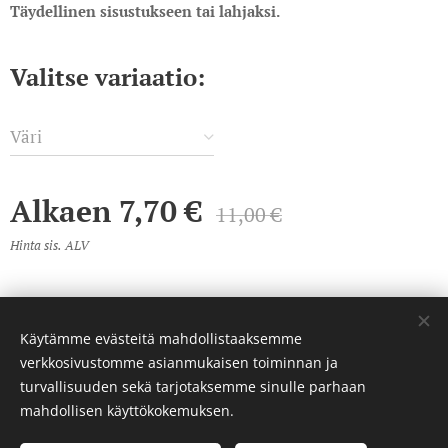
Täydellinen sisustukseen tai lahjaksi.
Valitse variaatio:
Väri
Alkaen
7,70
€
11,00
€
Hinta sis. ALV
Käytämme evästeitä mahdollistaaksemme
© 2023 Kaikki oikeudet pidätetään
verkkosivustomme asianmukaisen toiminnan ja
Luotu
Webnodella
Evästeet
turvallisuuden sekä tarjotaksemme sinulle parhaan
mahdollisen käyttökokemuksen.