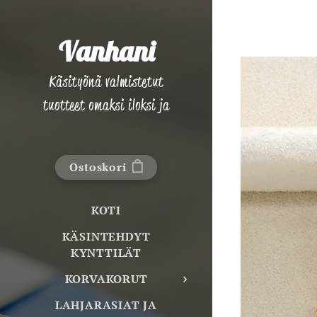
Vanhani
Käsityönä valmistetut
tuotteet omaksi iloksi ja
lahjaksi!
Ostoskori
KOTI
KÄSINTEHDYT
KYNTTILÄT
KORVAKORUT
LAHJARASIAT JA