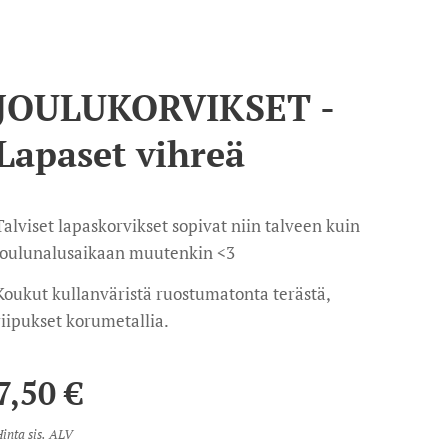
JOULUKORVIKSET -
Lapaset vihreä
Talviset lapaskorvikset sopivat niin talveen kuin
joulunalusaikaan muutenkin <3
Koukut kullanväristä ruostumatonta terästä,
riipukset korumetallia.
7,50
€
inta sis. ALV