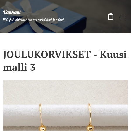
Vanhani
Käsityönä valmistetut tuotteet omaksi iloksi ja lahjaksi!
JOULUKORVIKSET - Kuusi
malli 3