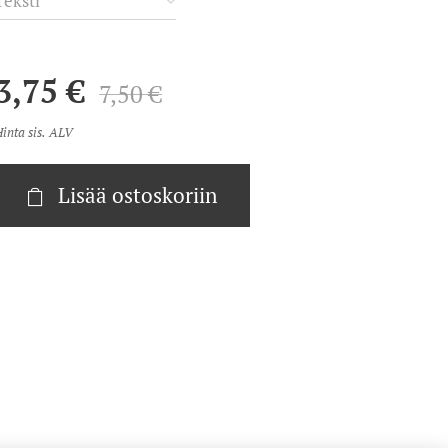
Teksti
3,75
€
7,50
€
inta sis. ALV
Lisää ostoskoriin