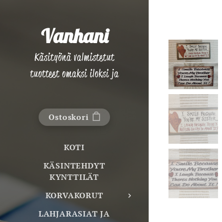
Vanhani
Käsityönä valmistetut
tuotteet omaksi iloksi ja
lahjaksi!
Ostoskori
KOTI
KÄSINTEHDYT
KYNTTILÄT
KORVAKORUT
LAHJARASIAT JA