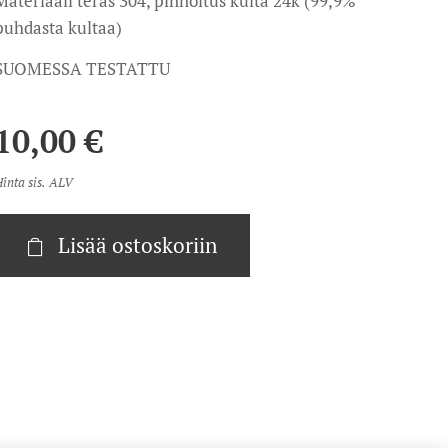
Materiaali teräs 304, pinnoitus kulta 24k (99,9%
puhdasta kultaa)
SUOMESSA TESTATTU
10,00
€
inta sis. ALV
Lisää ostoskoriin