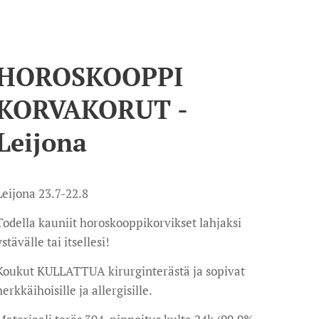
HOROSKOOPPI
KORVAKORUT -
Leijona
Leijona 23.7-22.8
Todella kauniit horoskooppikorvikset lahjaksi
ystävälle tai itsellesi!
Koukut KULLATTUA kirurginterästä ja sopivat
herkkäihoisille ja allergisille.