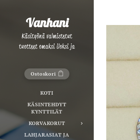
Vanhani
Käsityönä valmistetut
tuotteet omaksi iloksi ja
lahjaksi!
Ostoskori
KOTI
KÄSINTEHDYT
KYNTTILÄT
KORVAKORUT
LAHJARASIAT JA