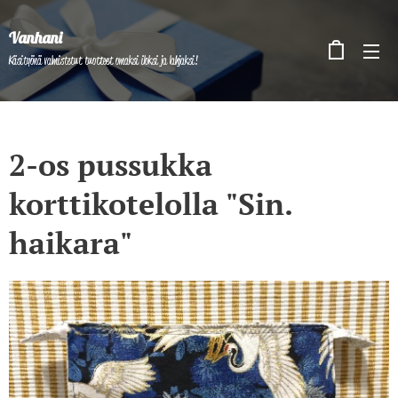
Vanhani
Käsityönä valmistetut tuotteet omaksi iloksi ja lahjaksi!
2-os pussukka
korttikotelolla "Sin.
haikara"